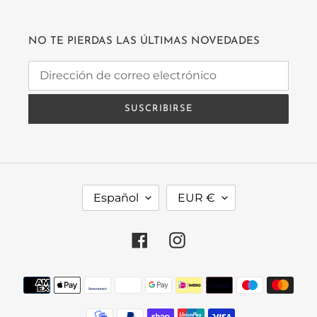
NO TE PIERDAS LAS ÚLTIMAS NOVEDADES
SUSCRIBIRSE
I
M
Español
EUR €
D
O
I
N
O
E
Facebook
Instagram
M
D
A
A
Métodos
de
pago