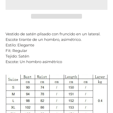
Agregando
el
Vestido de satén plisado con fruncido en un lateral.
producto
Escote tirante de un hombro, asimétrico.
a
Estilo:
Elegante
tu
Fit:
Regular
carrito
Tejido:
Satén
Escote: Un hombro asimétrico